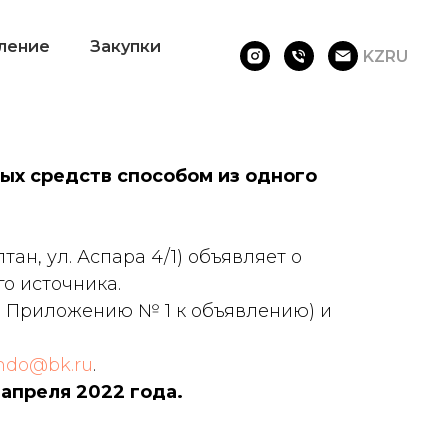
ление
Закупки
KZ
RU
ых средств способом из одного
ан, ул. Аспара 4/1) объявляет о
о источника.
но Приложению № 1 к объявлению) и
hdo@bk.ru
.
 апреля 2022 года.