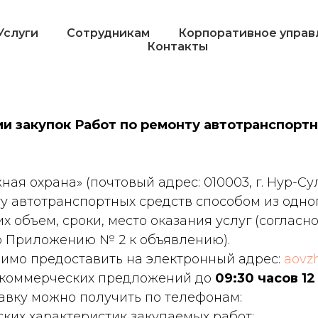
Услуги
Сотрудникам
Корпоративное управ
Контакты
 закупок Работ по ремонту автотранспортн
 охрана» (почтовый адрес: 010003, г. Нур-Султ
у автотранспортных средств способом из одног
х объем, сроки, место оказания услуг (соглас
о Приложению № 2 к объявлению).
имо предоставить на электронный адрес:
aovz
 коммерческих предложений до
09:30 часов 12
вку можно получить по телефонам:
еских характеристик закупаемых работ;