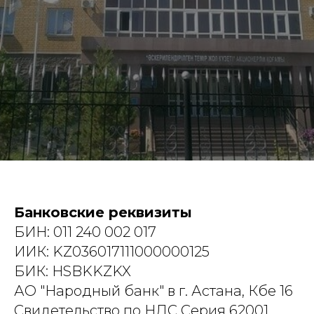
Банковские реквизиты
БИН: 011 240 002 017
ИИК: KZ036017111000000125
БИК: HSBKKZKX
АО "Народный банк" в г. Астана, Кбе 16
Свидетельство по НДС Серия 62001