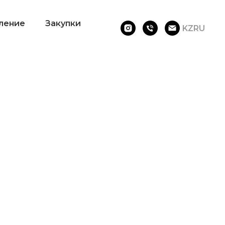
ление
Закупки
KZ
RU