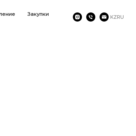
ление
Закупки
KZ
RU